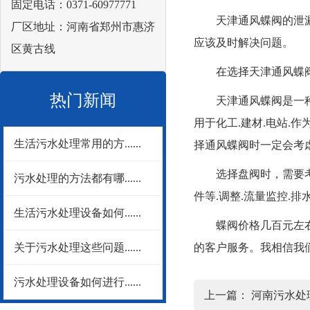
固定电话：0371-60977771
天津通风蝶阀的泄漏主
厂区地址：河南省郑州市惠济
应该及时解决问题。
区黄古线
在选择天津通风蝶阀
热门新闻
天津通风蝶阀是一种广泛
用于化工.建材.电站
生活污水处理常用的方......
择通风蝶阀时一定会考虑
选择盘阀时，需要考虑
污水处理的方法都有哪......
件等.调整.流量监控.排
生活污水处理设备如何......
蝶阀价格几百元左右，
关于污水处理这些问题......
的客户服务。我相信我
污水处理设备如何进行......
上一篇：
河南污水处