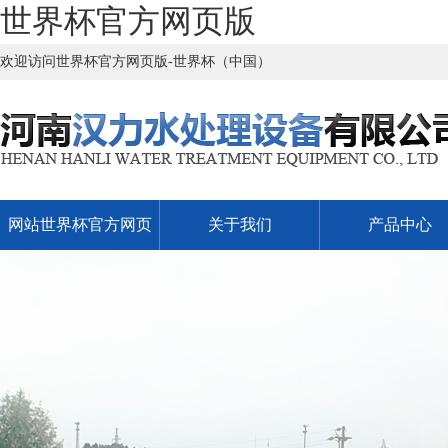
世界杯官方网页版
欢迎访问世界杯官方网页版-世界杯（中国）
网站世界杯官方网页
关于我们
产品中心
版