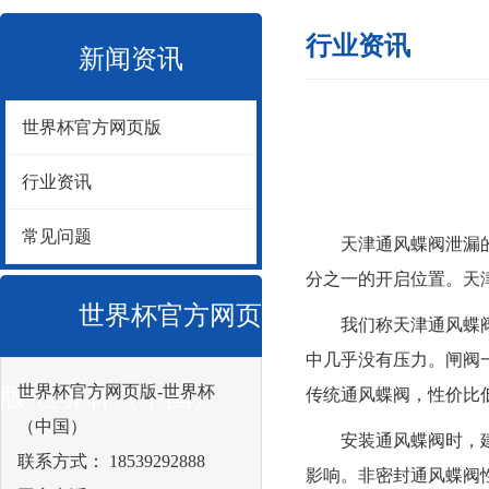
行业资讯
新闻资讯
世界杯官方网页版
行业资讯
常见问题
天津通风蝶阀泄漏的原
分之一的开启位置。天津
世界杯官方网页
我们称天津通风蝶阀为
中几乎没有压力。闸阀
世界杯官方网页版-世界杯
版-世界杯（中国）
传统通风蝶阀，性价比低
（中国）
安装通风蝶阀时，建议
联系方式： 18539292888
影响。非密封通风蝶阀