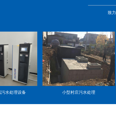
致力
设备
小型村庄污水处理