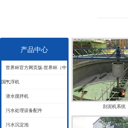
产品中心
世界杯官方网页版-世界杯（中
国）
气浮机
潜水搅拌机
刮泥机系统
污水处理设备配件
污水沉淀池