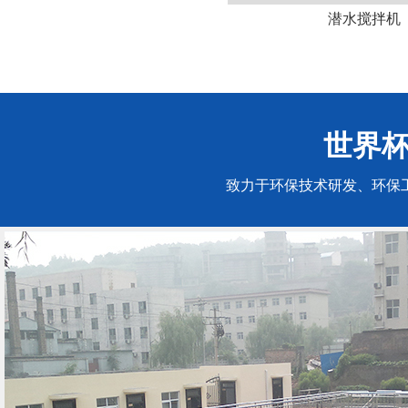
潜水搅拌机
世界杯
致力于环保技术研发、环保