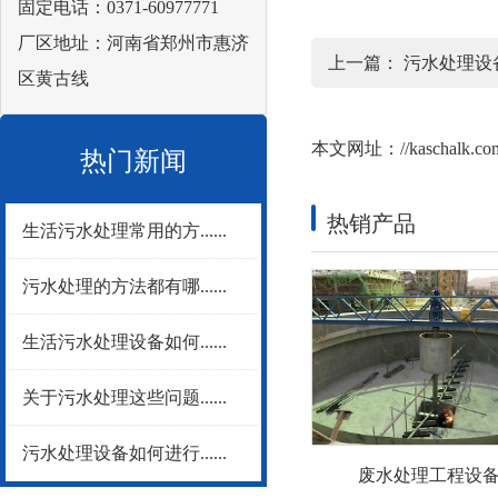
固定电话：0371-60977771
厂区地址：河南省郑州市惠济
上一篇：
污水处理设
区黄古线
本文网址：
//kaschalk.co
热门新闻
热销产品
生活污水处理常用的方......
污水处理的方法都有哪......
生活污水处理设备如何......
关于污水处理这些问题......
污水处理设备如何进行......
废水处理工程设