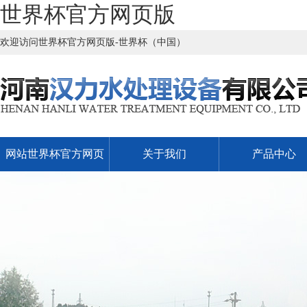
世界杯官方网页版
欢迎访问世界杯官方网页版-世界杯（中国）
网站世界杯官方网页
关于我们
产品中心
版