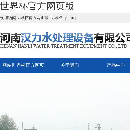
世界杯官方网页版
欢迎访问世界杯官方网页版-世界杯（中国）
网站世界杯官方网页
关于我们
产品中心
版