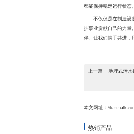
都能保持稳定运行状态
不仅仅是在制造设备，
护事业贡献自己的力量
伴。让我们携手共进，
上一篇：
地埋式污水
本文网址：
//kaschalk.c
热销产品