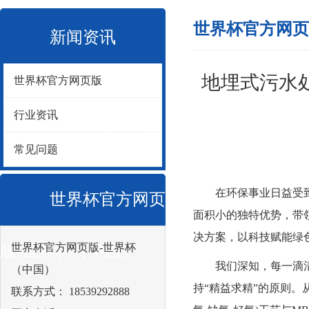
世界杯官方网页
新闻资讯
地埋式污水
世界杯官方网页版
行业资讯
常见问题
在环保事业日益受到
世界杯官方网页
面积小的独特优势，带
决方案，以科技赋能绿
世界杯官方网页版-世界杯
版-世界杯（中国）
我们深知，每一滴清水
（中国）
持“精益求精”的原则。
联系方式： 18539292888