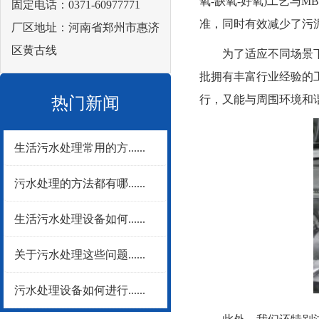
氧-缺氧-好氧)工艺与
固定电话：0371-60977771
准，同时有效减少了污
厂区地址：河南省郑州市惠济
区黄古线
为了适应不同场景下的
批拥有丰富行业经验的
行，又能与周围环境和
热门新闻
生活污水处理常用的方......
污水处理的方法都有哪......
生活污水处理设备如何......
关于污水处理这些问题......
污水处理设备如何进行......