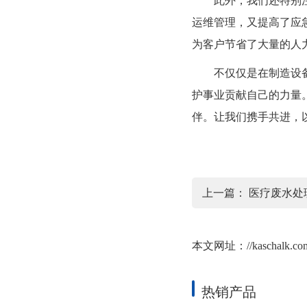
此外，我们还特别注重
运维管理，又提高了应
为客户节省了大量的人
不仅仅是在制造设备，
护事业贡献自己的力量
伴。让我们携手共进，
上一篇：
医疗废水处
本文网址：
//kaschalk.c
热销产品