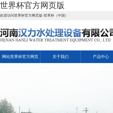
世界杯官方网页版
欢迎访问世界杯官方网页版-世界杯（中国）
网站世界杯官方网页
关于我们
产品中心
世界杯官方网页版
版
界杯（中国）
气浮机
潜水搅拌机
污水处理设备配
污水沉淀池