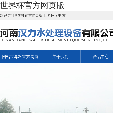
世界杯官方网页版
欢迎访问世界杯官方网页版-世界杯（中国）
网站世界杯官方网页
关于我们
产品中心
世界杯官方网页版
版
界杯（中国）
气浮机
潜水搅拌机
污水处理设备配
污水沉淀池