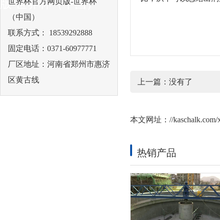
世界杯官方网页版-世界杯
版-世界杯（中国）
（中国）
联系方式： 18539292888
固定电话：0371-60977771
厂区地址：河南省郑州市惠济
区黄古线
上一篇：没有了
本文网址：
//kaschalk.com/
热销产品