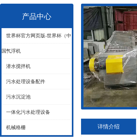
产品中心
世界杯官方网页版-世界杯（中
国）
气浮机
潜水搅拌机
污水处理设备配件
污水沉淀池
一体化污水处理设备
详情介绍
机械格栅