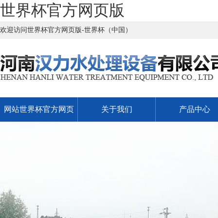
世界杯官方网页版
欢迎访问世界杯官方网页版-世界杯（中国）
网站世界杯官方网页
关于我们
产品中心
版