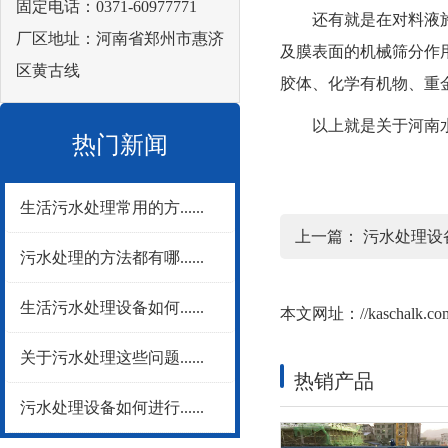
固定电话：0371-60977771
还有就是在对料液施加
厂区地址：河南省郑州市惠济
及膜表面的机械筛分作
区黄古线
胶体、化学有机物、重
以上就是关于河南水
热门新闻
生活污水处理常用的方......
上一篇：
污水处理设
污水处理的方法都有哪......
生活污水处理设备如何......
本文网址：
//kaschalk.c
关于污水处理这些问题......
热销产品
污水处理设备如何进行......