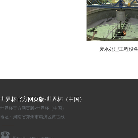
废水处理工程设
世界杯官方网页版-世界杯（中国）
世界杯官方网页版-世界杯（中国）
地址：河南省郑州市惠济区黄古线