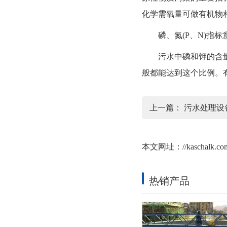
化学需氧量可做有机物
磷、氮(P、N)指标意
污水中磷和钾的含量影
般都能达到这个比例。
上一篇：
污水处理设
本文网址：
//kaschalk.co
热销产品