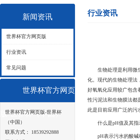
行业资讯
新闻资讯
世界杯官方网页版
行业资讯
常见问题
生物处理是利用微生物
化。现代的生物处理法
世界杯官方网页
好氧氧化应用较广包含
性污泥法和生物膜法都
此是目前应用广泛的污
世界杯官方网页版-世界杯
版-世界杯（中国）
（中国）
什么是pH值及其指
联系方式： 18539292888
pH表示污水的酸碱程