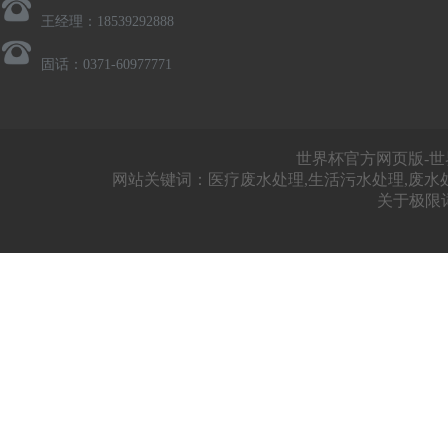
王经理：18539292888
固话：0371-60977771
世界杯官方网页版-世
网站关键词：医疗废水处理,生活污水处理,废水
关于极限