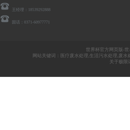
王经理：18539292888
固话：0371-60977771
世界杯官方网页版-世
网站关键词：医疗废水处理,生活污水处理,废水
关于极限