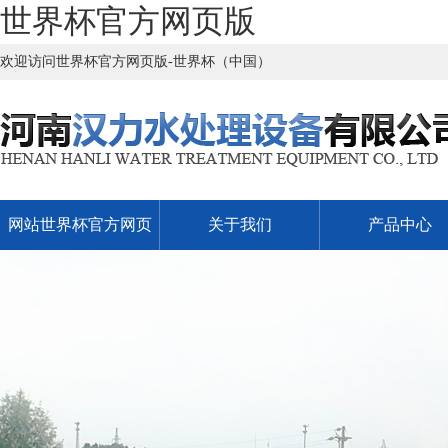
世界杯官方网页版
欢迎访问世界杯官方网页版-世界杯（中国）
网站世界杯官方网页
关于我们
产品中心
版