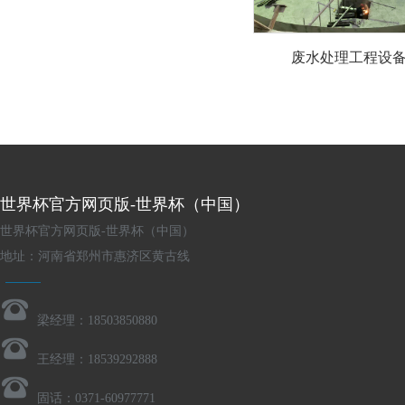
废水处理工程设
世界杯官方网页版-世界杯（中国）
世界杯官方网页版-世界杯（中国）
地址：河南省郑州市惠济区黄古线
梁经理：18503850880
王经理：18539292888
固话：0371-60977771