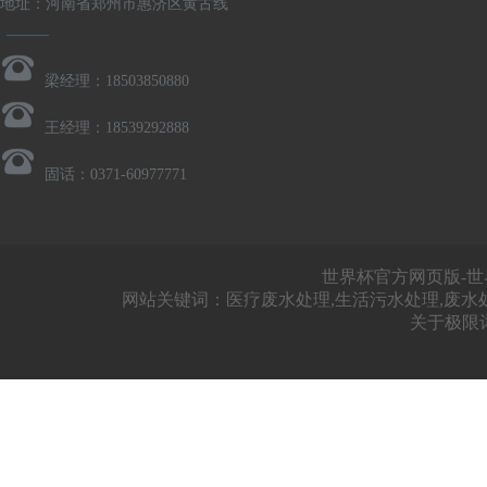
地址：河南省郑州市惠济区黄古线
梁经理：18503850880
王经理：18539292888
固话：0371-60977771
世界杯官方网页版-世
网站关键词：医疗废水处理,生活污水处理,废水
关于极限