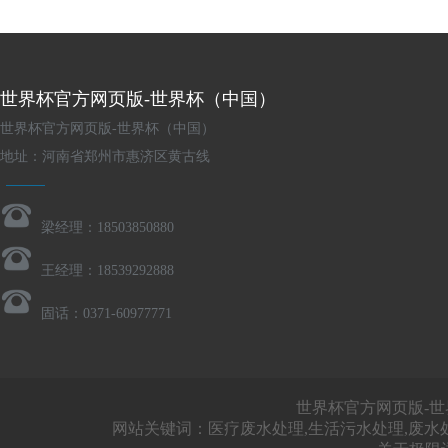
世界杯官方网页版-世界杯（中国）
世界杯官方网页版-世界杯（中国）
地址：河南省郑州市惠济区黄古线
梁经理：18503850880
王经理：18539292888
固话：0371-60977771
世界杯官方网页版-世
网站关键词：医疗废水处理,生活污水处理,废水