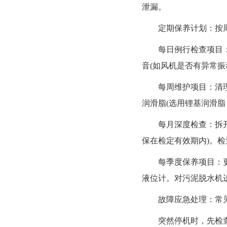
泄漏。
定期保养计划：按周
每日例行检查项目：格
音(如风机是否有异常振
每周维护项目：清理格栅
润滑脂(选用锂基润滑脂，每
每月深度检查：拆开水
保在检定有效期内)。
每季度保养项目：更换
液位计。对污泥脱水机
故障应急处理：常见
突然停机时，先检查总