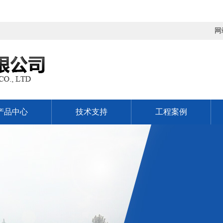
网
产品中心
技术支持
工程案例