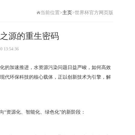
当前位置>
主页
>世界杯官方网页版
之源的重生密码
3:54:36
化的加速推进，水资源污染问题日益严峻，如何高效
现代环保科技的核心载体，正以创新技术为引擎，解
“资源化、智能化、绿色化”的新阶段：