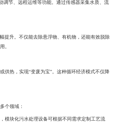
、自动调节、远程运维等功能。通过传感器采集水质、流
。
度大幅提升。不仅能去除悬浮物、有机物，还能有效脱除
用。
供热，实现“变废为宝”。这种循环经济模式不仅降
多个领域：
，模块化污水处理设备可根据不同需求定制工艺流