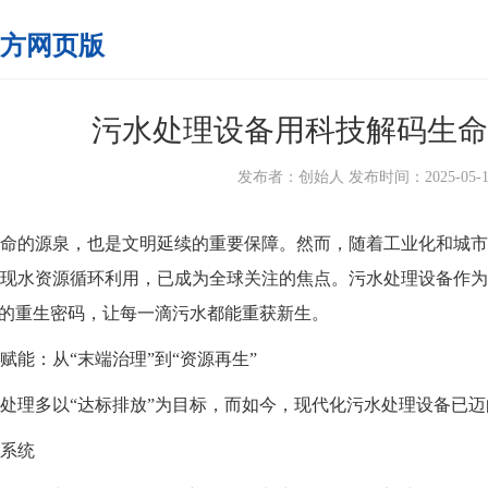
方网页版
污水处理设备用科技解码生命
发布者：创始人 发布时间：2025-05-10 1
的源泉，也是文明延续的重要保障。然而，随着工业化和城市
现水资源循环利用，已成为全球关注的焦点。污水处理设备作为
”的重生密码，让每一滴污水都能重获新生。
：从“末端治理”到“资源再生”
多以“达标排放”为目标，而如今，现代化污水处理设备已迈向
系统