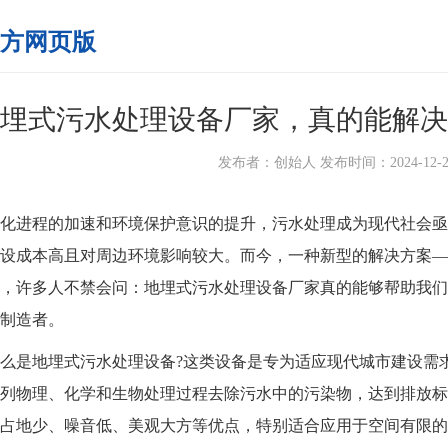
方网页版
埋式污水处理设备厂家，真的能解决
发布者：创始人 发布时间：2024-12-24 1
进程的加速和环境保护意识的提升，污水处理成为现代社会亟
设成本高且对周边环境影响较大。而今，一种新型的解决方案—
，许多人不禁会问：
地埋式污水处理设备厂家
真的能够帮助我们
制造者。
是地埋式污水处理设备?这类设备是专为适应现代城市建设需求
列物理、化学和生物处理过程去除污水中的污染物，达到排放标
占地少、噪音低、美观大方等优点，特别适合应用于空间有限的