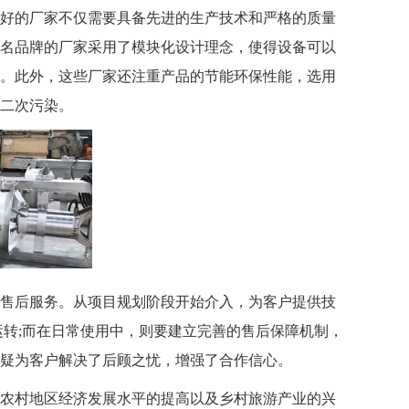
好的厂家不仅需要具备先进的生产技术和严格的质量
名品牌的厂家采用了模块化设计理念，使得设备可以
。此外，这些厂家还注重产品的节能环保性能，选用
二次污染。
售后服务。从项目规划阶段开始介入，为客户提供技
运转;而在日常使用中，则要建立完善的售后保障机制，
疑为客户解决了后顾之忧，增强了合作信心。
农村地区经济发展水平的提高以及乡村旅游产业的兴