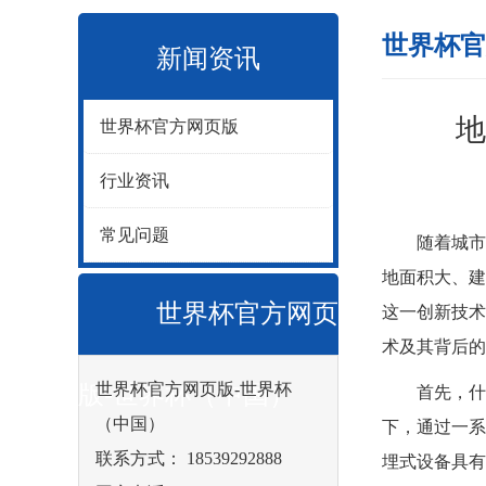
世界杯官
新闻资讯
地
世界杯官方网页版
行业资讯
常见问题
随着城市化
地面积大、建
世界杯官方网页
这一创新技术
术及其背后的
世界杯官方网页版-世界杯
版-世界杯（中国）
首先，什么
（中国）
下，通过一系
联系方式： 18539292888
埋式设备具有