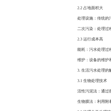
2.2 占地面积大
处理设施：传统的污
二次污染：处理过程
2.3 运行成本高
能耗：污水处理过程
维护：设备的维护和
3. 生活污水处理的
3.1 生物处理技术
活性污泥法：通过微
生物膜法：利用附着在