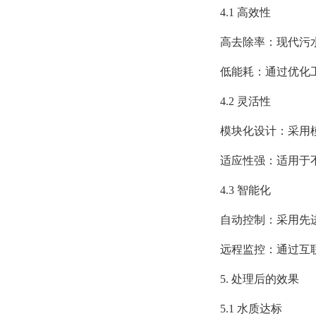
4.1 高效性
高去除率：现代污水
低能耗：通过优化工
4.2 灵活性
模块化设计：采用模
适应性强：适用于不
4.3 智能化
自动控制：采用先进
远程监控：通过互联
5. 处理后的效果
5.1 水质达标