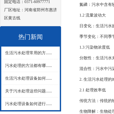
固定电话：0371-60977771
氮磷：污水中含有较
厂区地址：河南省郑州市惠济
1.2 流量波动大
区黄古线
日变化：生活污水的
热门新闻
季节变化：不同季节
1.3 污染物浓度低
生活污水处理常用的方......
分散性：生活污水来
污水处理的方法都有哪......
混合性：污水中污染
生活污水处理设备如何......
2. 生活污水处理的
2.1 处理效率低
关于污水处理这些问题......
传统方法：传统的物
污水处理设备如何进行......
生物降解：生物处理方