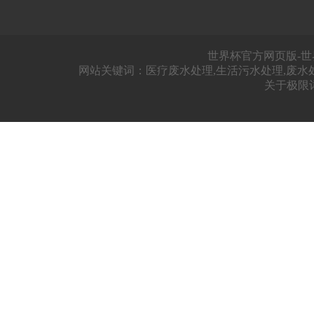
世界杯官方网页版-世
网站关键词：医疗废水处理,生活污水处理,废水
关于极限