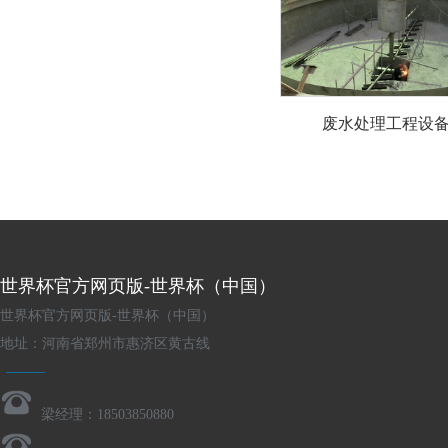
废水处理工程设
世界杯官方网页版-世界杯（中国）
世界杯官方网页版-世界杯（中国）
地址：河南省郑州市惠济区黄古线
梁经理：18503850880