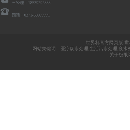
王经理：18539292888
固话：0371-60977771
世界杯官方网页版-世
网站关键词：医疗废水处理,生活污水处理,废水
关于极限