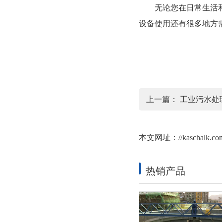
无论您在日常生活和生
设备使用还有很多地方
上一篇：
工业污水处
本文网址：
//kaschalk.c
热销产品