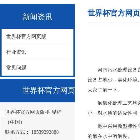
世界杯官方网页
新闻资讯
世界杯官方网页版
行业资讯
常见问题
河南污水处理设备是将
设备占地少，美化环境
世界杯官方网页
大家了解一下。
触氧化处理工艺均采用
世界杯官方网页版-世界杯
版-世界杯（中国）
小，对水质的适应性强
（中国）
池中采用新型弹性立体
联系方式： 18539292888
的氧在水中溶解度。