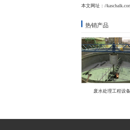
本文网址：
//kaschalk.c
热销产品
废水处理工程设