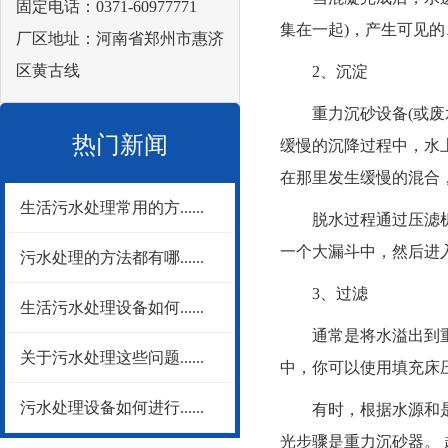
固定电话：0371-60977771
集在一起)，产生可见
厂区地址：河南省郑州市惠济
区黄古线
2、沉淀
重力沉砂设备(或废水
热门新闻
缓慢的沉降过程中，水
在那里发生缓慢的混合
生活污水处理常用的方......
脱水过程通过压滤机将
一个大漏斗中，然后进
污水处理的方法都有哪......
3、过滤
生活污水处理设备如何......
通常是将水溢出到重力
关于污水处理这些问题......
中，你可以使用填充床
污水处理设备如何进行......
有时，根据水源和是否
光步骤是重力沉砂器。 