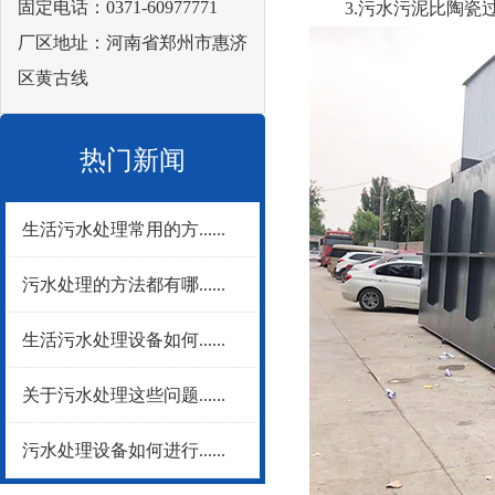
固定电话：0371-60977771
3.污水污泥比陶瓷过
厂区地址：河南省郑州市惠济
区黄古线
热门新闻
生活污水处理常用的方......
污水处理的方法都有哪......
生活污水处理设备如何......
关于污水处理这些问题......
污水处理设备如何进行......