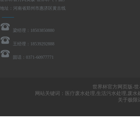
地址：河南省郑州市惠济区黄古线
梁经理：18503850880
王经理：18539292888
固话：0371-60977771
世界杯官方网页版-世
网站关键词：医疗废水处理,生活污水处理,废水
关于极限