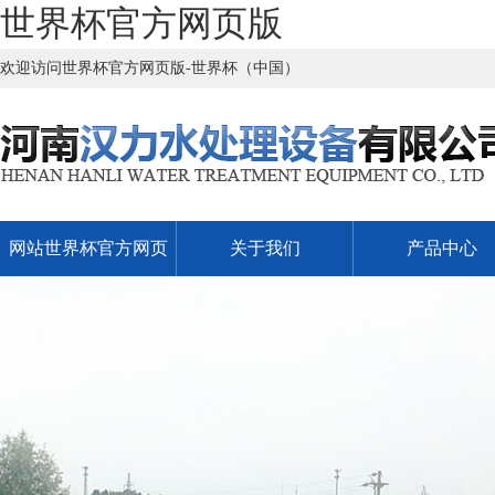
世界杯官方网页版
欢迎访问世界杯官方网页版-世界杯（中国）
网站世界杯官方网页
关于我们
产品中心
版