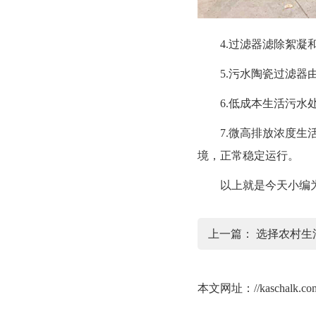
4.过滤器滤除絮凝和
5.污水陶瓷过滤器由
6.低成本生活污水处
7.微高排放浓度生活
境，正常稳定运行。
以上就是今天小编为大
上一篇：
选择农村生
本文网址：
//kaschalk.c