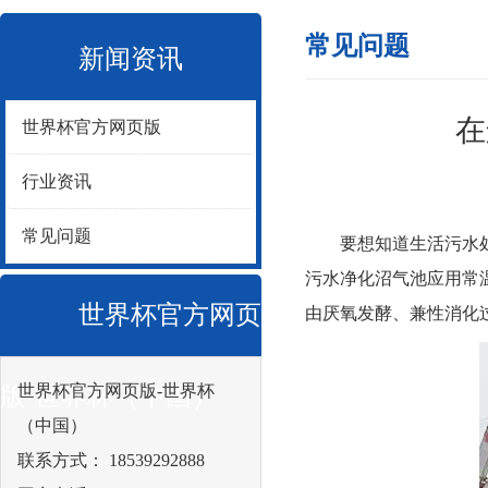
常见问题
新闻资讯
在
世界杯官方网页版
行业资讯
常见问题
要想知道生活污水处理
污水净化沼气池应用常
世界杯官方网页
由厌氧发酵、兼性消化
世界杯官方网页版-世界杯
版-世界杯（中国）
（中国）
联系方式： 18539292888