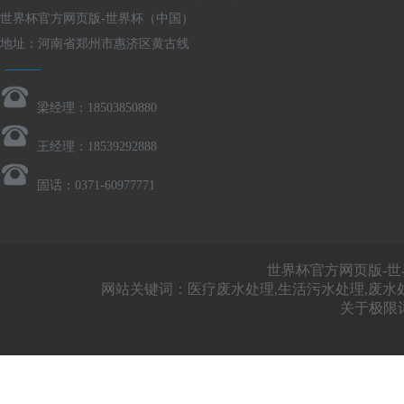
世界杯官方网页版-世界杯（中国）
地址：河南省郑州市惠济区黄古线
梁经理：18503850880
王经理：18539292888
固话：0371-60977771
世界杯官方网页版-世
网站关键词：医疗废水处理,生活污水处理,废水
关于极限