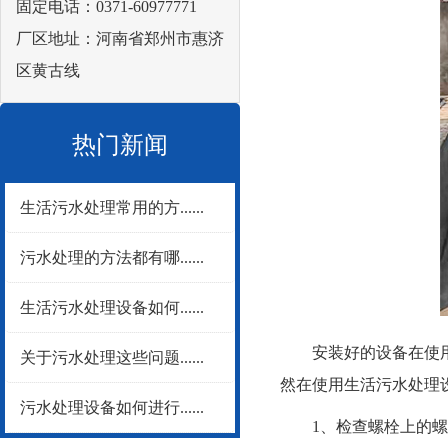
固定电话：0371-60977771
厂区地址：河南省郑州市惠济
区黄古线
热门新闻
生活污水处理常用的方......
污水处理的方法都有哪......
生活污水处理设备如何......
安装好的设备在使用前
关于污水处理这些问题......
然在使用生活污水处理
污水处理设备如何进行......
1、检查螺栓上的螺帽