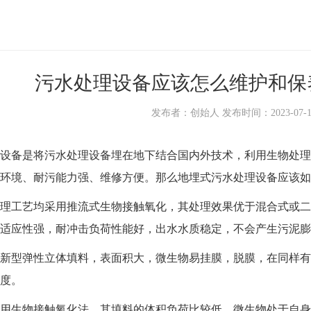
污水处理设备应该怎么维护和保
发布者：创始人 发布时间：2023-07-19 0
备是将污水处理设备埋在地下结合国内外技术，利用生物处理
环境、耐污能力强、维修方便。那么地埋式污水处理设备应该如
工艺均采用推流式生物接触氧化，其处理效果优于混合式或二
适应性强，耐冲击负荷性能好，出水水质稳定，不会产生污泥膨
型弹性立体填料，表面积大，微生物易挂膜，脱膜，在同样有机
度。
物接触氧化法，其填料的体积负荷比较低，微生物处于自身氧化