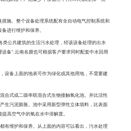
措施。整个设备处理系统配有全自动电气控制系统和
设备进行维护和保养。
各类公共建筑的生活污水处理，经该设备处理的出水
设备".云南名膜也可根据客户要求同时配套中水回用
，设备上面的地表可作为绿化或其他用地，不需要建
混合式或二级串联混合式生物接触氧化池。并比活性
产生污泥膨胀。池中采用新型弹性立体填料，比表面
能提高空气中的氧在水中溶解度。
都有维护和保养。从上面的内容可以看出，污水处理