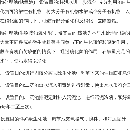
物处理池(缺氧池)，设置目的:将污水进一步混合, 充分利用池
化为可溶解性有机物，将大分子有机物水解成小分子有机物，以
在硝化菌的作用下，可进行部分硝化和反硝化，去除氨氮。
物处理池(生物接触氧化池)，设置目的:该池为本污水处理的核
大量不同种属的微生物群落共同参与下的生化降解和吸附作用，
段在有机负荷较低的情况下，通过确化菌的作用，在氧量充足的
水平，使污水得以净化。
，设置日的:进行固液分离去除生化池中剥落下来的生物膜和悬
，设置目的:二沉池出水流入消毒池进行消毒，使出水水质符合
，设置目的:二沉池排泥定时排入污泥池，进行污泥浓缩，和好
(每年二至三次)。
设置目的:供O级生化池、调节池充氧曝气，搅拌、和污泥提升