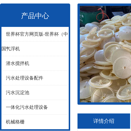
产品中心
世界杯官方网页版-世界杯（中
国）
气浮机
潜水搅拌机
污水处理设备配件
污水沉淀池
一体化污水处理设备
详情介绍
机械格栅